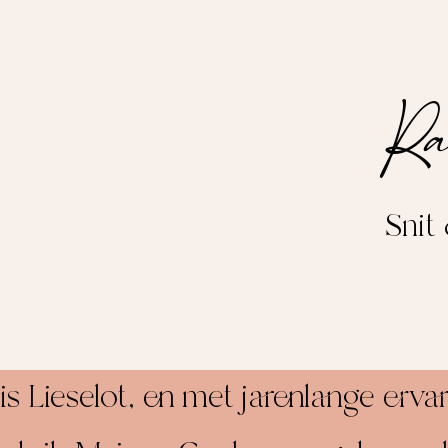
Ra
Snit
s Lieselot, en met jarenlange erva