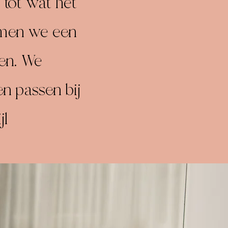
tot wat het
rmen we een
men. We
en passen bij
jl