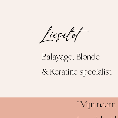
Lieselot
Balayage, Blonde
& Keratine specialist
"Mijn naam i