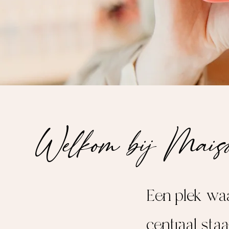
Welkom bij Mais
Een plek waa
centraal sta