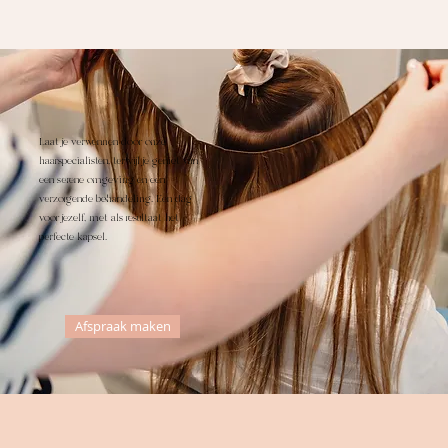
Laat je verwennen door onze
haarspecialisten, terwijl je geniet van
een serene omgeving en een
verzorgende behandeling. Een dag
voor jezelf, met als resultaat het
perfecte kapsel.
Afspraak maken