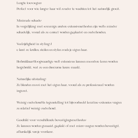
Lengte toevoegen:
Perfect voor wie langer haar wil zonder te wachten tot het natuurlijk groeit.
Minimale schade:
In vergelijking met sommige andere extensiemethoden zijn wefts minder
schadelijk, vooral als ze correct worden geplaatst en onderhouden.
Veelzijdigheid in styling:
J
e kunt ze krullen, steilen en stylen zoals je eigen haar.
Herbruikbaar:
Hoogwaardige weft extensions kunnen meerdere keren worden
hergebruikt, wat ze een duurzame keuze maakt.
Natuurlijke uitstraling:
Ze blenden mooi met het eigen haar, vooral als ze professioneel worden
ingezet.
Weinig onderhoud:
In tegenstelling tot bijvoorbeeld keratine-extensies vragen
ze relatief weinig onderhoud.
Geschikt voor verschillende bevestigingsmethodes:
Ze kunnen worden genaaid, geplakt of met micro-ringen worden bevestigd,
afhankelijk van je voorkeur.