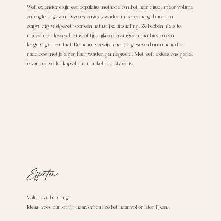
Weft extensions zijn een populaire methode om het haar direct meer volume
en lengte te geven. Deze extensions worden in banen aangebracht en
zorgvuldig vastgezet voor een natuurlijke uitstraling. Ze hebben niets te
maken met losse clip-ins of tijdelijke oplossingen, maar bieden een
langduriger resultaat. De naam verwijst naar de geweven banen haar die
naadloos met je eigen haar worden geïntegreerd. Met weft extensions geniet
je van een voller kapsel dat makkelijk te stylen is.
Effecten:
Volumeverbetering:
Ideaal voor dun of fijn haar, omdat ze het haar voller laten lijken.