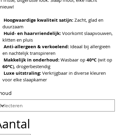
n frisse, uitgeruste look. Slaap mooi, elke nacht
nieuw!
Hoogwaardige kwaliteit satijn:
Zacht, glad en
duurzaam
Huid- en haarvriendelijk:
Voorkomt slaapvouwen,
klitten en pluis
Anti-allergeen & verkoelend:
Ideaal bij allergieën
en nachtelijk transpireren
Makkelijk in onderhoud:
40°C
Wasbaar op
(wit op
60°C
), drogerbestendig
Luxe uitstraling:
Verkrijgbaar in diverse kleuren
voor elke slaapkamer
nhoud
Aantal