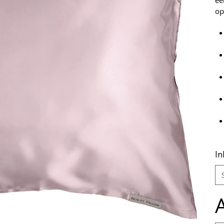
ee
op
I