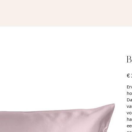
B
Prijs
€ 
Er
ho
Da
va
vo
ha
ee