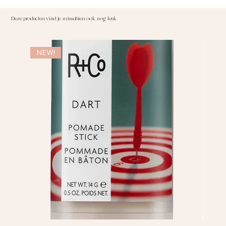
Deze producten vind je misschien ook nog leuk
NEW!
NE