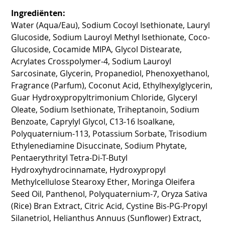
Ingrediënten:
Water (Aqua/Eau), Sodium Cocoyl Isethionate, Lauryl
Glucoside, Sodium Lauroyl Methyl Isethionate, Coco-
Glucoside, Cocamide MIPA, Glycol Distearate,
Acrylates Crosspolymer-4, Sodium Lauroyl
Sarcosinate, Glycerin, Propanediol, Phenoxyethanol,
Fragrance (Parfum), Coconut Acid, Ethylhexylglycerin,
Guar Hydroxypropyltrimonium Chloride, Glyceryl
Oleate, Sodium Isethionate, Triheptanoin, Sodium
Benzoate, Caprylyl Glycol, C13-16 Isoalkane,
Polyquaternium-113, Potassium Sorbate, Trisodium
Ethylenediamine Disuccinate, Sodium Phytate,
Pentaerythrityl Tetra-Di-T-Butyl
Hydroxyhydrocinnamate, Hydroxypropyl
Methylcellulose Stearoxy Ether, Moringa Oleifera
Seed Oil, Panthenol, Polyquaternium-7, Oryza Sativa
(Rice) Bran Extract, Citric Acid, Cystine Bis-PG-Propyl
Silanetriol, Helianthus Annuus (Sunflower) Extract,