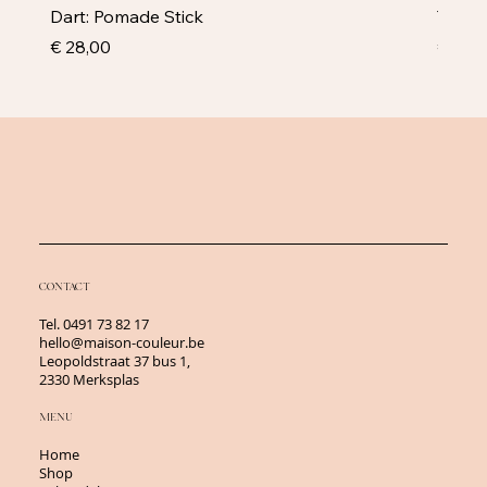
Dart: Pomade Stick
Televi
Prijs
Prijs
€ 28,00
€ 43,
CONTACT
Tel.
0491 73 82 17
hello@maison-couleur.be
Leopoldstraat 37 bus 1,
2330 Merksplas
MENU
Home
Shop