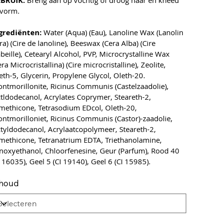
BRUIK:
Breng aan op vochtig of droog haar en kneed
 vorm.
grediënten:
Water (Aqua) (Eau), Lanoline Wax (Lanolin
ra) (Cire de lanoline), Beeswax (Cera Alba) (Cire
abeille), Cetearyl Alcohol, PVP, Microcrystalline Wax
era Microcristallina) (Cire microcristalline), Zeolite,
eth-5, Glycerin, Propylene Glycol, Oleth-20.
ntmorillonite, Ricinus Communis (Castelzaadolie),
tldodecanol, Acrylates Coprymer, Steareth-2,
methicone, Tetrasodium EDcol, Oleth-20,
ntmorilloniet, Ricinus Communis (Castor)-zaadolie,
tyldodecanol, Acrylaatcopolymeer, Steareth-2,
methicone, Tetranatrium EDTA, Triethanolamine,
noxyethanol, Chloorfenesine, Geur (Parfum), Rood 40
I 16035), Geel 5 (CI 19140), Geel 6 (CI 15985).
nhoud