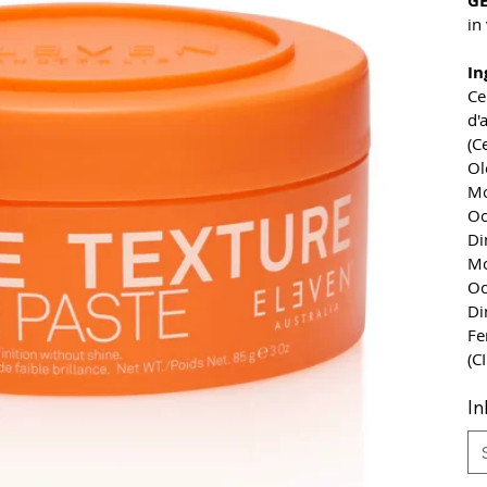
GE
in
In
Ce
d'
(C
Ol
Mo
Oc
Di
Mo
Oc
Di
Fe
(C
I