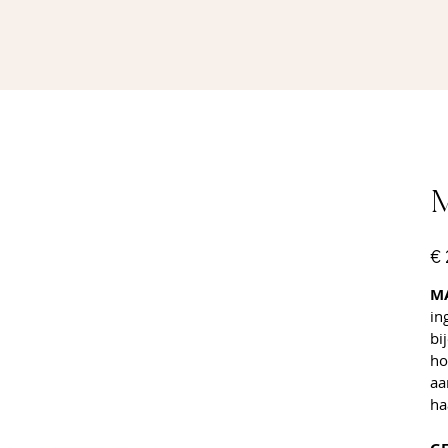
M
Prijs
€ 
MA
in
bi
ho
aa
ha