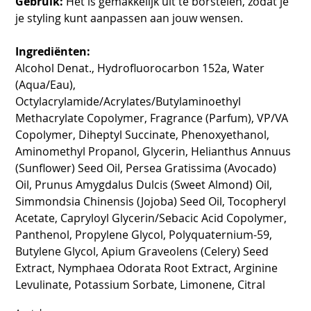
Gebruik:
Het is gemakkelijk uit te borstelen, zodat je
je styling kunt aanpassen aan jouw wensen.
Ingrediënten:
Alcohol Denat., Hydrofluorocarbon 152a, Water
(Aqua/Eau),
Octylacrylamide/Acrylates/Butylaminoethyl
Methacrylate Copolymer, Fragrance (Parfum), VP/VA
Copolymer, Diheptyl Succinate, Phenoxyethanol,
Aminomethyl Propanol, Glycerin, Helianthus Annuus
(Sunflower) Seed Oil, Persea Gratissima (Avocado)
Oil, Prunus Amygdalus Dulcis (Sweet Almond) Oil,
Simmondsia Chinensis (Jojoba) Seed Oil, Tocopheryl
Acetate, Capryloyl Glycerin/Sebacic Acid Copolymer,
Panthenol, Propylene Glycol, Polyquaternium-59,
Butylene Glycol, Apium Graveolens (Celery) Seed
Extract, Nymphaea Odorata Root Extract, Arginine
Levulinate, Potassium Sorbate, Limonene, Citral