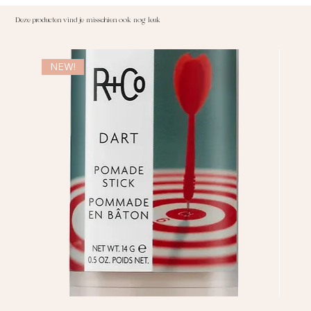
Deze producten vind je misschien ook nog leuk
NEW!
NE