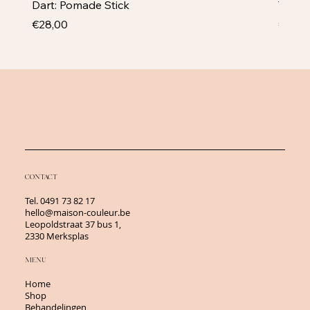
Dart: Pomade Stick
Televi
Price
Price
€28,00
€43,5
CONTACT
Tel.
0491 73 82 17
hello@maison-couleur.be
Leopoldstraat 37 bus 1,
2330 Merksplas
MENU
Home
Shop
Behandelingen