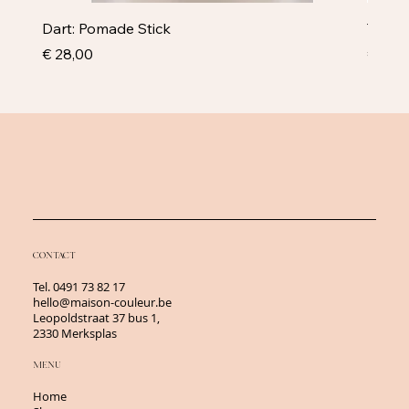
Dart: Pomade Stick
Televi
Prijs
Prijs
€ 28,00
€ 43,
CONTACT
Tel.
0491 73 82 17
hello@maison-couleur.be
Leopoldstraat 37 bus 1,
2330 Merksplas
MENU
Home