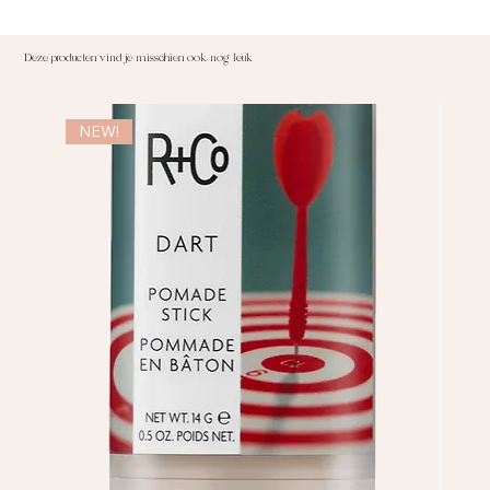
Deze producten vind je misschien ook nog leuk
NEW!
NE