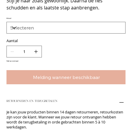
Stijl je haar zoals gewoonlijk. Daarna de fles
schudden en als laatste stap aanbrengen.
Inhoud
Aantal
Niet op voorraad
Melding wanneer beschikbaar
RETOURNEREN EN TERUGBETALEN
Je kan jouw producten binnen 14 dagen retourneren, retourkosten
zijn voor de klant. Wanneer we jouw retour ontvangen hebben
wordt de terugbetaling in orde gebrachten binnen 5 à 10
werkdagen.