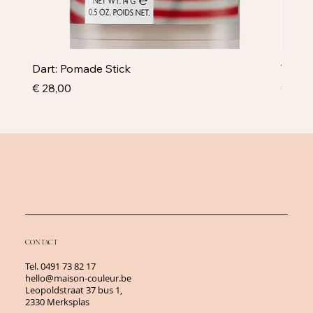
Dart: Pomade Stick
Televi
Prijs
Prijs
€ 28,00
€ 43,
CONTACT
Tel.
0491 73 82 17
hello@maison-couleur.be
Leopoldstraat 37 bus 1,
2330 Merksplas