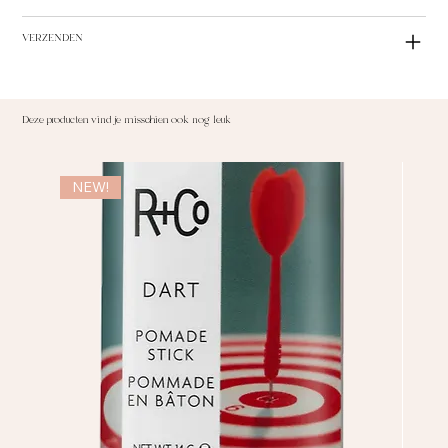
VERZENDEN
Deze producten vind je misschien ook nog leuk
NEW!
NE