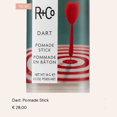
NEW!
NE
Dart: Pomade Stick
Televi
Prijs
Prijs
€ 28,00
€ 43,