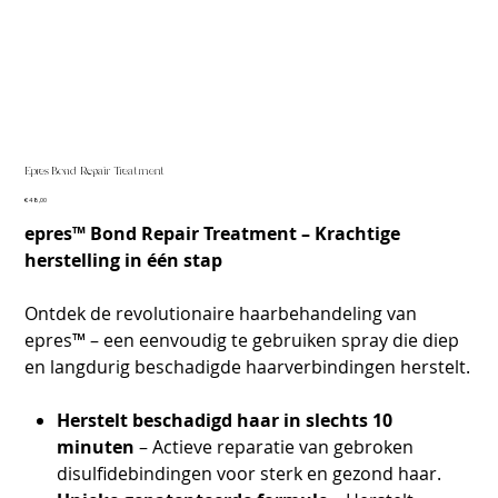
Epres Bond Repair Treatment
Prijs
€ 48,00
epres™ Bond Repair Treatment – Krachtige
herstelling in één stap
Ontdek de revolutionaire haarbehandeling van
epres™ – een eenvoudig te gebruiken spray die diep
en langdurig beschadigde haarverbindingen herstelt.
Herstelt beschadigd haar in slechts 10
minuten
– Actieve reparatie van gebroken
disulfidebindingen voor sterk en gezond haar.