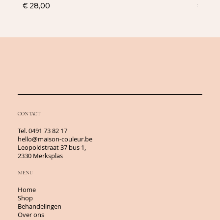
Prijs
Prijs
€ 28,00
€ 43,
CONTACT
Tel.
0491 73 82 17
hello@maison-couleur.be
Leopoldstraat 37 bus 1,
2330 Merksplas
MENU
Home
Shop
Behandelingen
Over ons