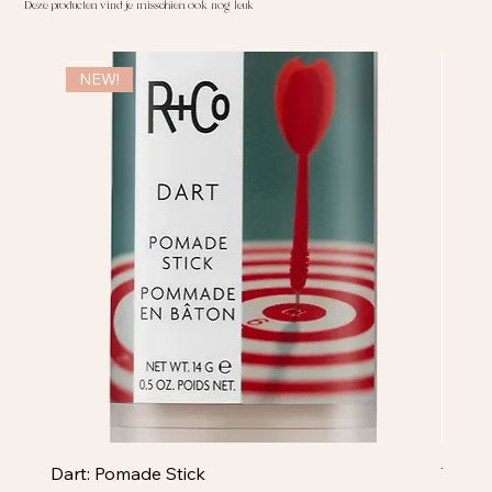
Deze producten vind je misschien ook nog leuk
NEW!
NE
Dart: Pomade Stick
Televi