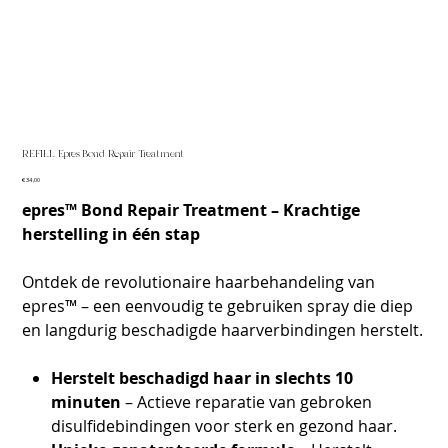
REFILL Epres Bond Repair Treatment
Prijs
€ 34,00
epres™ Bond Repair Treatment – Krachtige
herstelling in één stap
Ontdek de revolutionaire haarbehandeling van
epres™ – een eenvoudig te gebruiken spray die diep
en langdurig beschadigde haarverbindingen herstelt.
Herstelt beschadigd haar in slechts 10
minuten
– Actieve reparatie van gebroken
disulfidebindingen voor sterk en gezond haar.