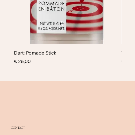
Dart: Pomade Stick
Televi
Prijs
Prijs
€ 28,00
€ 43,
CONTACT