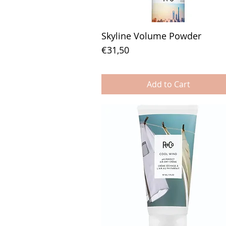
200ml
28 gr
Skyline Volume Powder
315 ml
Price
€31,50
50ml
85g
9g
Add to Cart