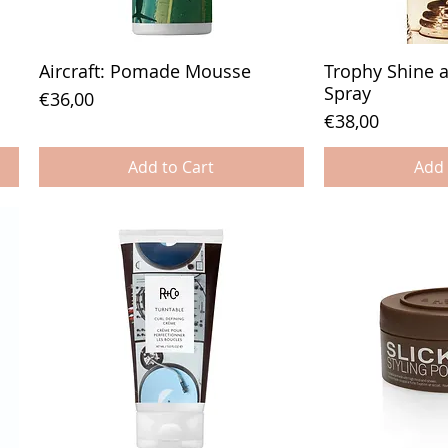
Aircraft: Pomade Mousse
Trophy Shine 
Spray
Price
€36,00
Price
€38,00
Add to Cart
Add 