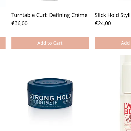
Turntable Curl: Defining Créme
Slick Hold Sty
Price
Price
€36,00
€24,00
Add to Cart
Add 