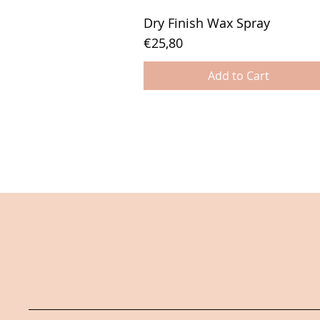
Dry Finish Wax Spray
Price
€25,80
Add to Cart