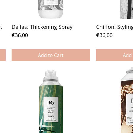
t
Dallas: Thickening Spray
Chiffon: Styli
Price
Price
€36,00
€36,00
Add to Cart
Add 