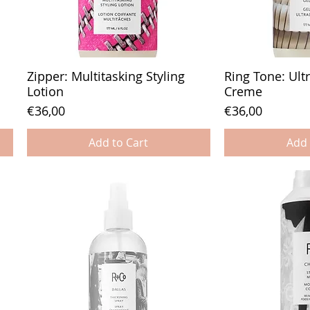
Zipper: Multitasking Styling
Ring Tone: Ult
Lotion
Creme
Price
Price
€36,00
€36,00
Add to Cart
Add 