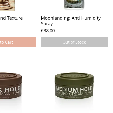
and Texture
Moonlanding: Anti Humidity
Spray
Price
€38,00
to Cart
Out of Stock