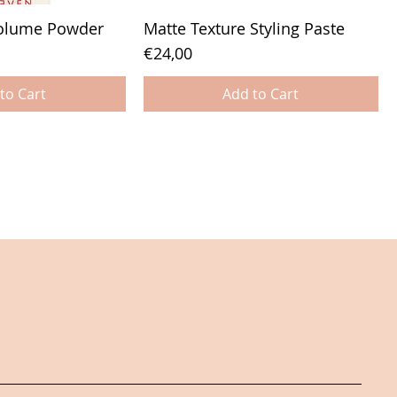
Volume Powder
Matte Texture Styling Paste
Price
€24,00
to Cart
Add to Cart