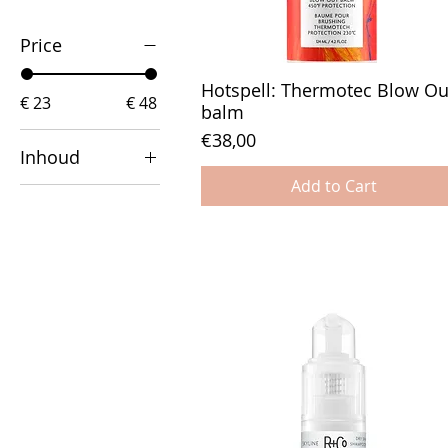
Price
Hotspell: Thermotec Blow Ou
€ 23
€ 48
balm
Price
€38,00
Inhoud
Add to Cart
118 ml
124 ml
147 ml
150ml
163 ml
165 ml
175ml
177 ml
180 ml
198 ml