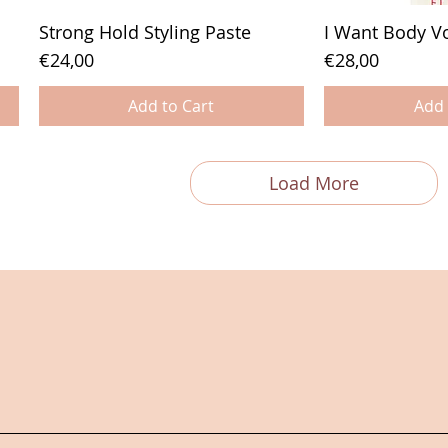
Strong Hold Styling Paste
I Want Body 
Price
Price
€24,00
€28,00
Add to Cart
Add 
Load More