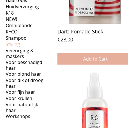
Haartools
Huidverzorging
K18
NEW!
Omniblonde
Dart: Pomade Stick
R+CO
Shampoo
Price
€28,00
Styling
Verzorging &
maskers
Add to Cart
Voor beschadigd
haar
Voor blond haar
Voor dik of droog
haar
Voor fijn haar
Voor krullen
Voor natuurlijk
haar
Workshops