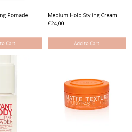
ling Pomade
Medium Hold Styling Cream
Price
€24,00
to Cart
Add to Cart