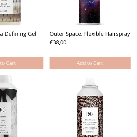
ra Defining Gel
Outer Space: Flexible Hairspray
Price
€38,00
to Cart
Add to Cart